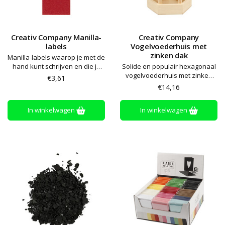
Creativ Company Manilla-
Creativ Company
labels
Vogelvoederhuis met
zinken dak
Manilla-labels waarop je met de
hand kunt schrijven en die je
Solide en populair hexagonaal
kunt gebruiken voor zowel
vogelvoederhuis met zinken
€3,61
organisatie als decoratie
dak en ophanglus van dik touw
€14,16
In winkelwagen
In winkelwagen