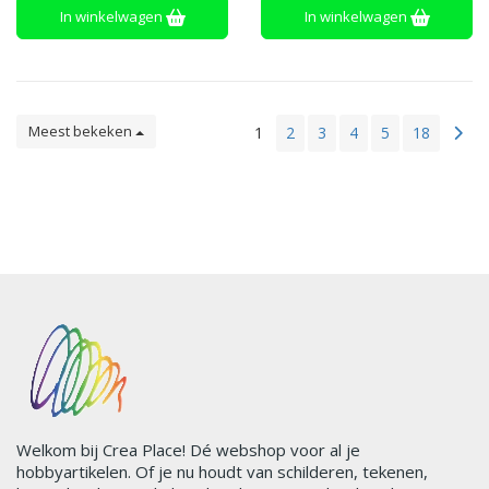
bevochtigbare gom op de flap
In winkelwagen
In winkelwagen
(bevochtig om de envelop te
verzegelen)
Meest bekeken
1
2
3
4
5
18
Welkom bij Crea Place! Dé webshop voor al je
hobbyartikelen. Of je nu houdt van schilderen, tekenen,