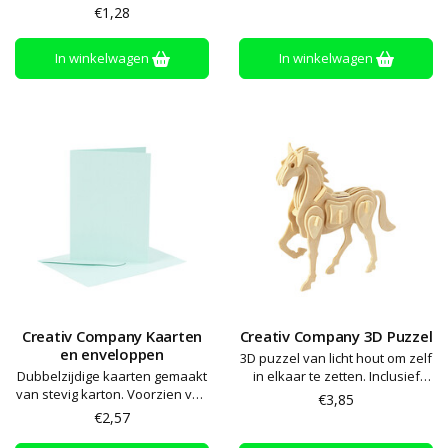
€1,28
In winkelwagen
In winkelwagen
Creativ Company Kaarten
Creativ Company 3D Puzzel
en enveloppen
3D puzzel van licht hout om zelf
Dubbelzijdige kaarten gemaakt
in elkaar te zetten. Inclusief
van stevig karton. Voorzien van
instructie
€3,85
een bijpassende papieren
€2,57
envelop met opnieuw