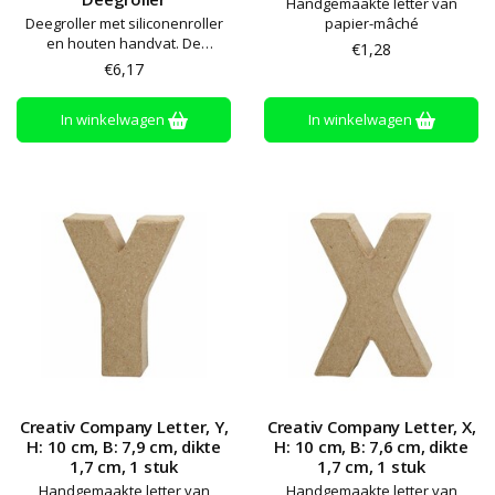
Handgemaakte letter van
Deegroller met siliconenroller
papier-mâché
en houten handvat. De
€1,28
siliconenroller geeft gewicht
€6,17
aan de deegroller en maakt het
gemakkelijk om cakedeeg, klei
In winkelwagen
In winkelwagen
en boetseermassa enz. uit te
rollen.
Creativ Company Letter, Y,
Creativ Company Letter, X,
H: 10 cm, B: 7,9 cm, dikte
H: 10 cm, B: 7,6 cm, dikte
1,7 cm, 1 stuk
1,7 cm, 1 stuk
Handgemaakte letter van
Handgemaakte letter van