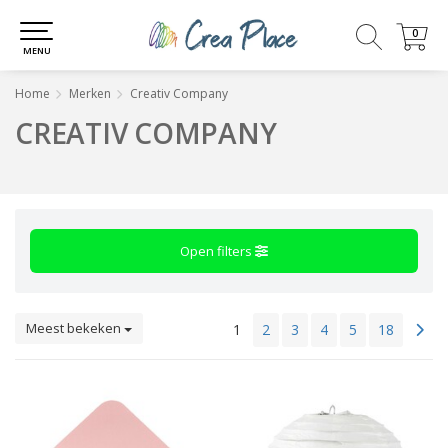
0
0
MENU
Home
Merken
Creativ Company
CREATIV COMPANY
Open filters
Meest bekeken
1
2
3
4
5
18