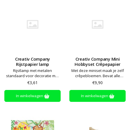
Creativ Company
Creativ Company Mini
Rijstpapier lamp
Hobbyset Crêpepapier
Rijstlamp met metalen
Met deze miniset maak je zelf
standaard voor decoratie met
crêpebloemen. Bevat alle
Plus Color hobbyverf, viltstift,
materialen en instructies die je
€3,61
€9,90
decoupage etc.
nodig hebt
In winkelwagen
In winkelwagen