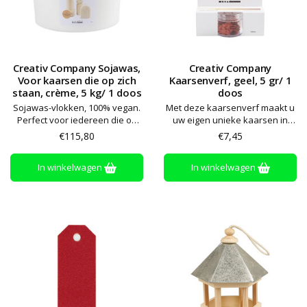
Creativ Company Sojawas,
Creativ Company
Voor kaarsen die op zich
Kaarsenverf, geel, 5 gr/ 1
staan, crème, 5 kg/ 1 doos
doos
Sojawas-vlokken, 100% vegan.
Met deze kaarsenverf maakt u
Perfect voor iedereen die op
uw eigen unieke kaarsen in
zoek is naar kaarsen die geen
mooie kleuren. Geschikt voor
€115,80
€7,45
houder nodig hebben, zoals
sojawas, paraffine en andere
stompkaarsen en kaarsen in
kaarswas
In winkelwagen
In winkelwagen
de vorm van een figuur.
Produceert 80-90% minder roet
dan traditionele kaarsen.
Smelttemperatuur: 65–85 °C.
Voeg