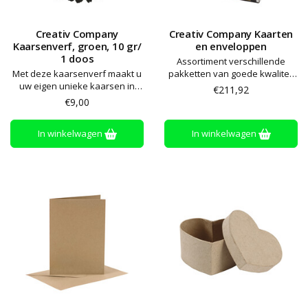
Creativ Company
Creativ Company Kaarten
Kaarsenverf, groen, 10 gr/
en enveloppen
1 doos
Assortiment verschillende
Met deze kaarsenverf maakt u
pakketten van goede kwaliteit
uw eigen unieke kaarsen in
sets kaarten en enveloppen in
€211,92
mooie kleuren. Geschikt voor
een displaybox
€9,00
sojawas, paraffine en andere
kaarswas
In winkelwagen
In winkelwagen