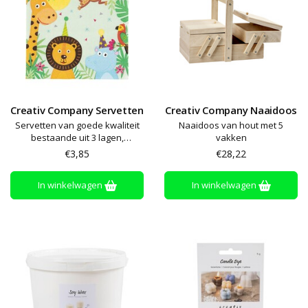
Creativ Company Servetten
Creativ Company Naaidoos
Servetten van goede kwaliteit
Naaidoos van hout met 5
bestaande uit 3 lagen,
vakken
gemarkeerd aan de randen en
€3,85
€28,22
met gedetailleerd ontwerp
In winkelwagen
In winkelwagen