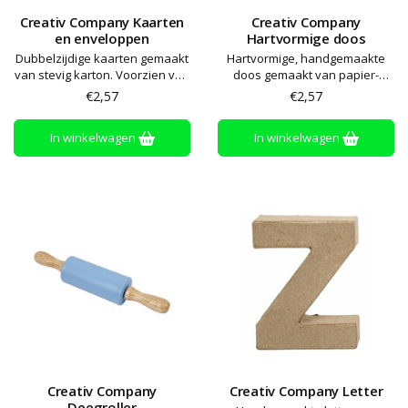
Creativ Company Kaarten
Creativ Company
en enveloppen
Hartvormige doos
Dubbelzijdige kaarten gemaakt
Hartvormige, handgemaakte
van stevig karton. Voorzien van
doos gemaakt van papier-
een bijpassende papieren
maché
€2,57
€2,57
envelop met opnieuw
bevochtigbare gom op de flap
In winkelwagen
In winkelwagen
(bevochtig om de envelop te
verzegelen)
Creativ Company
Creativ Company Letter
Deegroller