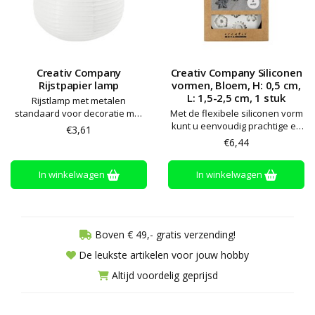
Creativ Company
Creativ Company Siliconen
Rijstpapier lamp
vormen, Bloem, H: 0,5 cm,
L: 1,5-2,5 cm, 1 stuk
Rijstlamp met metalen
standaard voor decoratie met
Met de flexibele siliconen vorm
Plus Color hobbyverf, viltstift,
kunt u eenvoudig prachtige en
€3,61
decoupage etc.
gedetailleerde motieven gieten.
€6,44
Perfect voor stearine, zeep,
hars, gips, sieradenklei en Silk
In winkelwagen
In winkelwagen
Clay®. Ovenbestendig tot 130
graden
Boven € 49,- gratis verzending!
De leukste artikelen voor jouw hobby
Altijd voordelig geprijsd