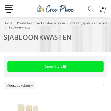
0
0
MENU
Home
Producten
Verf en -toebehoren
Kwasten, spatels en pallets
Sjabloonkwasten
SJABLOONKWASTEN
Open filters
Meest bekeken
1