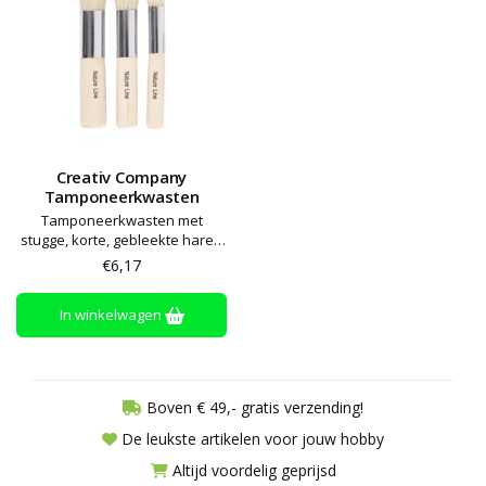
Creativ Company
Tamponeerkwasten
Tamponeerkwasten met
stugge, korte, gebleekte haren
en korte, houten steel
€6,17
In winkelwagen
Boven € 49,- gratis verzending!
De leukste artikelen voor jouw hobby
Altijd voordelig geprijsd