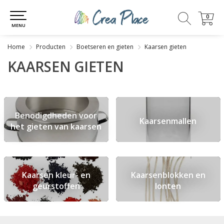
0
0
MENU
Home
Producten
Boetseren en gieten
Kaarsen gieten
KAARSEN GIETEN
Benodigdheden voor
Kaarsenmallen
het gieten van kaarsen
Kaarsen kleur- en
Kaarsenblokken en
geurstoffen
lonten