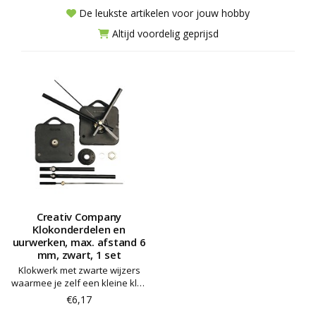
De leukste artikelen voor jouw hobby
Altijd voordelig geprijsd
Creativ Company
Klokonderdelen en
uurwerken, max. afstand 6
mm, zwart, 1 set
Klokwerk met zwarte wijzers
waarmee je zelf een kleine klok
kunt maken (artikelnr. 14000 –
€6,17
niet inbegrepen)