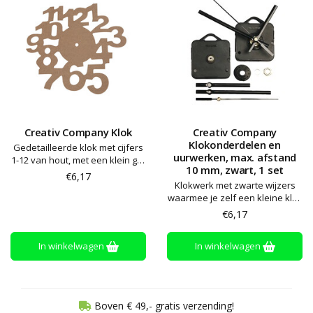
Creativ Company Klok
Creativ Company
Klokonderdelen en
Gedetailleerde klok met cijfers
uurwerken, max. afstand
1-12 van hout, met een klein gat
10 mm, zwart, 1 set
in het midden (d: 1 cm) voor het
€6,17
monteren van de wijzer en het
Klokwerk met zwarte wijzers
uurwerk (niet inclusief)
waarmee je zelf een kleine klok
kunt maken (artikelnr. 14000 –
€6,17
niet inbegrepen)
In winkelwagen
In winkelwagen
Boven € 49,- gratis verzending!