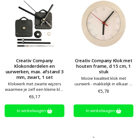
Creativ Company
Creativ Company Klok met
Klokonderdelen en
houten frame, d 15 cm, 1
uurwerken, max. afstand 3
stuk
mm, zwart, 1 set
Mooie kwaliteit klok met
Klokwerk met zwarte wijzers
uurwerk - makkelijk in elkaar te
waarmee je zelf een kleine klok
zetten - aan beide zijden
€5,78
kunt maken (artikelnr. 14000 –
verven. Nog nodig: 1x AA
€6,17
niet inbegrepen)
batterij (artikelnr. 14000)
In winkelwagen
In winkelwagen