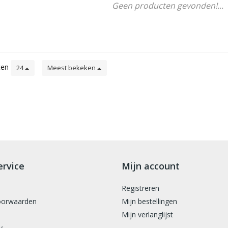
Geen producten gevonden!...
ten
24
Meest bekeken
ervice
Mijn account
Registreren
oorwaarden
Mijn bestellingen
Mijn verlanglijst
y