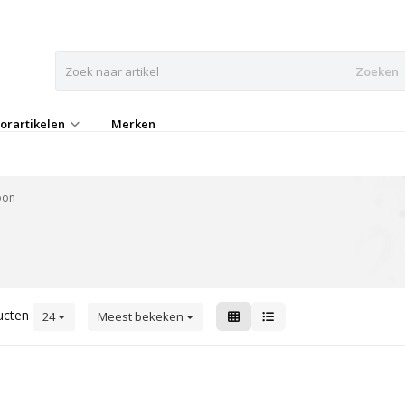
Zoeken
orartikelen
Merken
oon
ucten
24
Meest bekeken