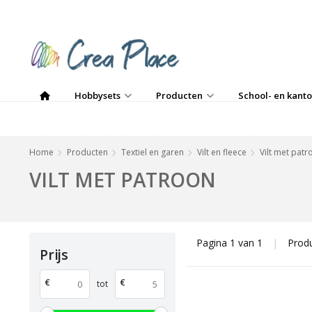
Hobbysets
Producten
School- en kanto
Home
Producten
Textiel en garen
Vilt en fleece
Vilt met patr
VILT MET PATROON
Pagina 1 van 1
|
Prod
Prijs
€
€
tot