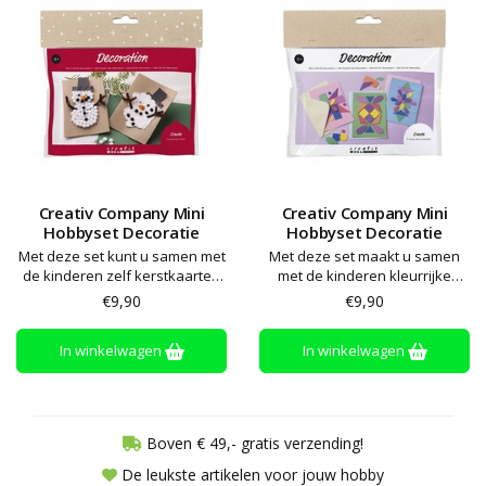
Creativ Company Mini
Creativ Company Mini
Hobbyset Decoratie
Hobbyset Decoratie
Met deze set kunt u samen met
Met deze set maakt u samen
de kinderen zelf kerstkaarten
met de kinderen kleurrijke
maken met de schattigste
kartonnen kaarten met unieke
€9,90
€9,90
sneeuwpoppen. De set bevat
zenpatronen. Bevat materialen
alle materialen en instructies
voor zes decoraties en alle
In winkelwagen
In winkelwagen
die u nodig hebt
instructies die u nodig hebt
Boven € 49,- gratis verzending!
De leukste artikelen voor jouw hobby