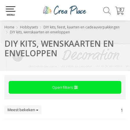
0
0
MENU
Home
Hobbysets
DIY kits, feest, kaarten en cadeauverpakkingen
DIY kits, wenskaarten en enveloppen
DIY KITS, WENSKAARTEN EN
ENVELOPPEN
Open filters
Meest bekeken
1