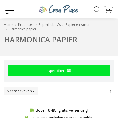
0
0
MENU
Home
Producten
Papierhobby's
Papier en karton
Harmonica papier
HARMONICA PAPIER
Open filters
Meest bekeken
1
Boven € 49,- gratis verzending!
De leukste artikelen voor jouw hobby