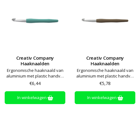
Creativ Company
Creativ Company
Haaknaalden
Haaknaalden
Ergonomische haaknaald van
Ergonomische haaknaald van
aluminium met plastic handvat
aluminium met plastic handvat
met softgrip
met softgrip
€6,44
€5,78
In winkelwagen
In winkelwagen