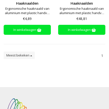
Haaknaalden
Haaknaalden
Ergonomische haaknaald van
Ergonomische haaknaald van
aluminium met plastic handvat
aluminium met plastic handvat
met softgrip
met softgrip
€4,89
€48,81
In winkelwagen
In winkelwagen
Meest bekeken
1