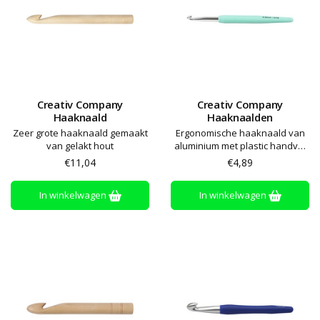
Creativ Company
Creativ Company
Haaknaald
Haaknaalden
Zeer grote haaknaald gemaakt
Ergonomische haaknaald van
van gelakt hout
aluminium met plastic handvat
met softgrip
€11,04
€4,89
In winkelwagen
In winkelwagen