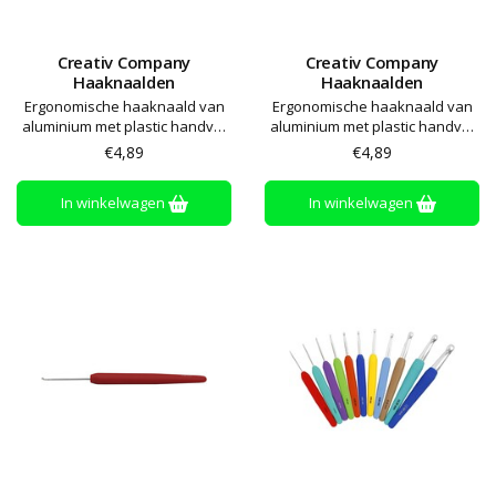
Creativ Company
Creativ Company
Haaknaalden
Haaknaalden
Ergonomische haaknaald van
Ergonomische haaknaald van
aluminium met plastic handvat
aluminium met plastic handvat
met softgrip
met softgrip
€4,89
€4,89
In winkelwagen
In winkelwagen