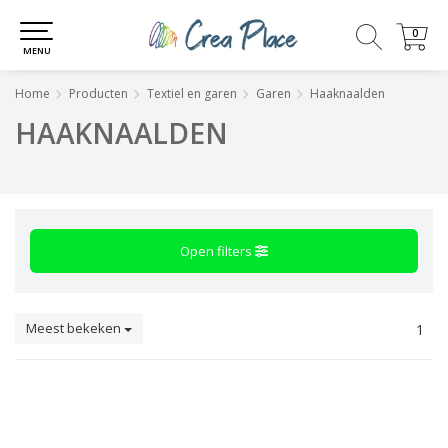
0
0
MENU
Home
Producten
Textiel en garen
Garen
Haaknaalden
HAAKNAALDEN
Open filters
Meest bekeken
1