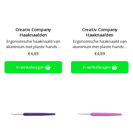
Creativ Company
Creativ Company
Haaknaalden
Haaknaalden
Ergonomische haaknaald van
Ergonomische haaknaald van
aluminium met plastic handvat
aluminium met plastic handvat
met softgrip
met softgrip
€4,89
€4,89
In winkelwagen
In winkelwagen