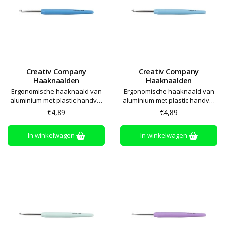
Creativ Company
Creativ Company
Haaknaalden
Haaknaalden
Ergonomische haaknaald van
Ergonomische haaknaald van
aluminium met plastic handvat
aluminium met plastic handvat
met softgrip
met softgrip
€4,89
€4,89
In winkelwagen
In winkelwagen