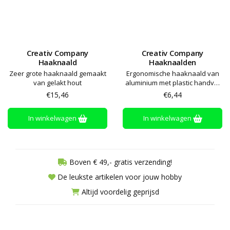
Creativ Company
Creativ Company
Haaknaald
Haaknaalden
Zeer grote haaknaald gemaakt
Ergonomische haaknaald van
van gelakt hout
aluminium met plastic handvat
met softgrip
€15,46
€6,44
In winkelwagen
In winkelwagen
Boven € 49,- gratis verzending!
De leukste artikelen voor jouw hobby
Altijd voordelig geprijsd