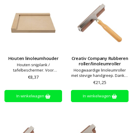
Houten linoleumhouder
Creativ Company Rubberen
roller/linoleumroller
Houten snijplank /
tafelbeschermer. Voor
Hoogwaardige linoleumroller
rechtshandige gebruikers. Het
met stevige handgreep. Dankzij
€8,37
bord heeft een bovenrand aan
het massieve rubber is de roller
€21,25
de achterkant die het linoleum
ideaal om drukinkt uit te rollen
op zijn plaats houdt en een
voor linoleumprints enz.
In winkelwagen
In winkelwagen
onderrand aan de voorkant
zodat het niet over de tafel
glijdt. Helpt de tafel te
beschermen tege