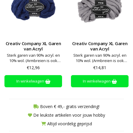
Creativ Company XL Garen
Creativ Company XL Garen
van Acryl
van Acryl
Sterk garen van 90% acryl. en
Sterk garen van 90% acryl. en
10% wol. (Armbreien is ook
10% wol. (Armbreien is ook
mogelijk). Kwaliteit doet denken
mogelijk). Kwaliteit doet denken
€12,96
€14,81
aan ongesponnen garen en
aan ongesponnen garen en
daarom kunnen vezels /
daarom kunnen vezels /
In winkelwagen
In winkelwagen
vonken gemakkelijk
vonken gemakkelijk
voorkomen. Na het wassen
voorkomen. Na het wassen
Boven € 49,- gratis verzending!
De leukste artikelen voor jouw hobby
Altijd voordelig geprijsd