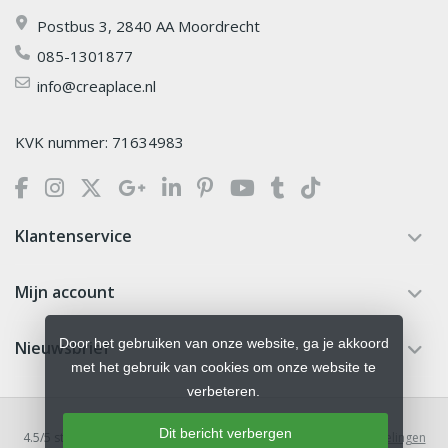
Postbus 3, 2840 AA Moordrecht
085-1301877
info@creaplace.nl
KVK nummer: 71634983
Klantenservice
Mijn account
Door het gebruiken van onze website, ga je akkoord
Nieuwsbrief
met het gebruik van cookies om onze website te
verbeteren.
Dit bericht verbergen
4.5
/
5
sterren op basis van
379
beoordelingen.
Lees 379 beoordelingen