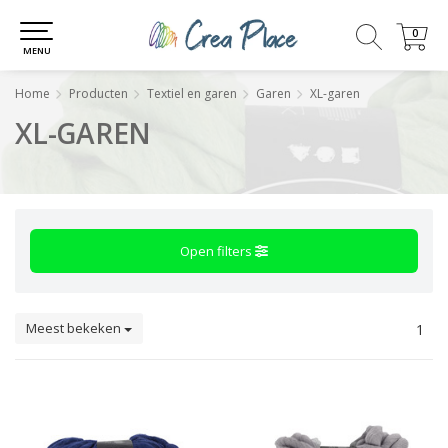
0
0
MENU
Home
Producten
Textiel en garen
Garen
XL-garen
XL-GAREN
Open filters
Meest bekeken
1