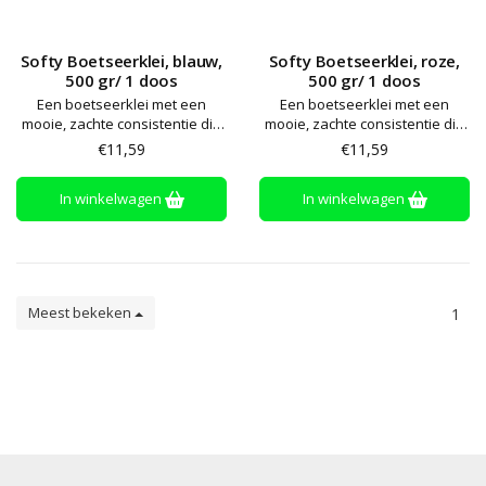
Softy Boetseerklei, blauw,
Softy Boetseerklei, roze,
500 gr/ 1 doos
500 gr/ 1 doos
Een boetseerklei met een
Een boetseerklei met een
mooie, zachte consistentie die
mooie, zachte consistentie die
niet uitdroogt of afgeeft. Alle
niet uitdroogt of afgeeft. Alle
€11,59
€11,59
kleuren zijn onderling
kleuren zijn onderling
mengbaar. Gemakkelijk te
mengbaar. Gemakkelijk te
In winkelwagen
In winkelwagen
bewerken en te vormen – zelfs
bewerken en te vormen – zelfs
voor kleine handen. Glutenvrij
voor kleine handen. Glutenvrij
en vegan
en vegan
Meest bekeken
1