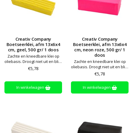
Creativ Company
Creativ Company
Boetseerklei, afm 13x6x4
Boetseerklei, afm 13x6x4
cm, geel, 500 gr/ 1 doos
cm, neon roze, 500 gr/ 1
doos
Zachte en kneedbare klei op
oliebasis. Droogt niet uit en blijft
Zachte en kneedbare klei op
zacht. Alle kleuren kunnen
oliebasis. Droogt niet uit en blijft
€5,78
worden gemengd. Bewaren op
zacht. Alle kleuren kunnen
€5,78
kamertemperatuur
worden gemengd. Bewaren op
kamertemperatuur
In winkelwagen
In winkelwagen