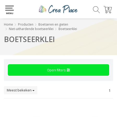
0
0
MENU
Home
Producten
Boetseren en gieten
Niet-uithardende boetseerklei
Boetseerklei
BOETSEERKLEI
Open filters
Meest bekeken
1