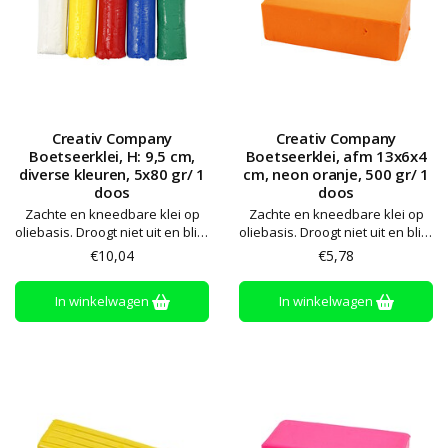
Creativ Company
Creativ Company
Boetseerklei, H: 9,5 cm,
Boetseerklei, afm 13x6x4
diverse kleuren, 5x80 gr/ 1
cm, neon oranje, 500 gr/ 1
doos
doos
Zachte en kneedbare klei op
Zachte en kneedbare klei op
oliebasis. Droogt niet uit en blijft
oliebasis. Droogt niet uit en blijft
zacht. Alle kleuren kunnen
zacht. Alle kleuren kunnen
€10,04
€5,78
worden gemengd. Bewaren op
worden gemengd. Bewaren op
kamertemperatuur
kamertemperatuur
In winkelwagen
In winkelwagen