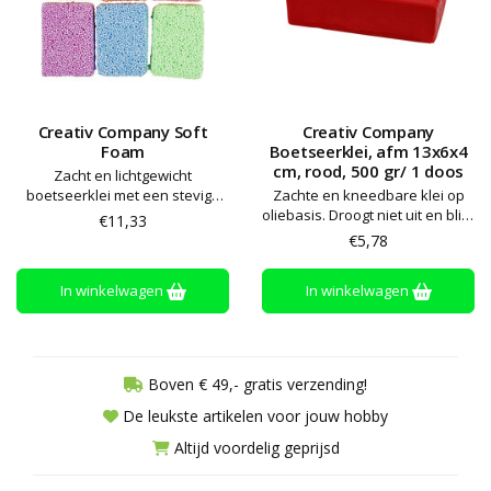
Creativ Company Soft
Creativ Company
Foam
Boetseerklei, afm 13x6x4
cm, rood, 500 gr/ 1 doos
Zacht en lichtgewicht
boetseerklei met een stevige
Zachte en kneedbare klei op
consistentie van styropor
oliebasis. Droogt niet uit en blijft
€11,33
balletjes. Droogt niet aan de
zacht. Alle kleuren kunnen
€5,78
lucht en kan keer op keer
worden gemengd. Bewaren op
gebruikt worden.
kamertemperatuur
In winkelwagen
In winkelwagen
Boven € 49,- gratis verzending!
De leukste artikelen voor jouw hobby
Altijd voordelig geprijsd