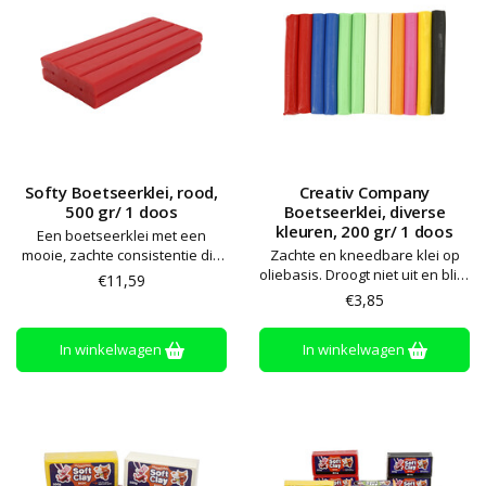
Softy Boetseerklei, rood,
Creativ Company
500 gr/ 1 doos
Boetseerklei, diverse
kleuren, 200 gr/ 1 doos
Een boetseerklei met een
mooie, zachte consistentie die
Zachte en kneedbare klei op
niet uitdroogt of afgeeft. Alle
oliebasis. Droogt niet uit en blijft
€11,59
kleuren zijn onderling
zacht. Alle kleuren kunnen
€3,85
mengbaar. Gemakkelijk te
worden gemengd. Bewaren op
bewerken en te vormen – zelfs
kamertemperatuur
In winkelwagen
In winkelwagen
voor kleine handen. Glutenvrij
en vegan