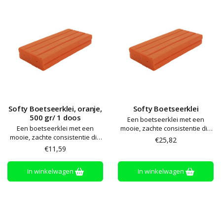
Softy Boetseerklei, oranje,
Softy Boetseerklei
500 gr/ 1 doos
Een boetseerklei met een
Een boetseerklei met een
mooie, zachte consistentie die
mooie, zachte consistentie die
niet uitdroogt of afgeeft. Alle
€25,82
niet uitdroogt of afgeeft. Alle
kleuren zijn onderling
€11,59
kleuren zijn onderling
mengbaar. Gemakkelijk te
mengbaar. Gemakkelijk te
bewerken en te vormen – zelfs
In winkelwagen
In winkelwagen
bewerken en te vormen – zelfs
voor kleine handen. Glutenvrij
voor kleine handen. Glutenvrij
en vegan
en vegan