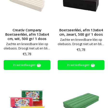
Creativ Company
Boetseerklei, afm 13x6x4
Boetseerklei, afm 13x6x4
cm, zwart, 500 gr/ 1 doos
cm, wit, 500 gr/ 1 doos
Zachte en kneedbare klei op
Zachte en kneedbare klei op
oliebasis. Droogt niet uit en blijft
oliebasis. Droogt niet uit en blijft
zacht. Alle kleuren kunnen
€5,78
zacht. Alle kleuren kunnen
worden gemengd. Bewaren op
€5,78
worden gemengd. Bewaren op
kamertemperatuur
kamertemperatuur
In winkelwagen
In winkelwagen