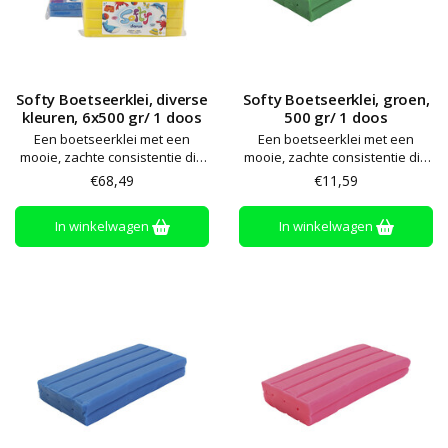
Softy Boetseerklei, diverse
Softy Boetseerklei, groen,
kleuren, 6x500 gr/ 1 doos
500 gr/ 1 doos
Een boetseerklei met een
Een boetseerklei met een
mooie, zachte consistentie die
mooie, zachte consistentie die
niet uitdroogt of afgeeft. Alle
niet uitdroogt of afgeeft. Alle
€68,49
€11,59
kleuren zijn onderling
kleuren zijn onderling
mengbaar. Gemakkelijk te
mengbaar. Gemakkelijk te
In winkelwagen
In winkelwagen
bewerken en te vormen – zelfs
bewerken en te vormen – zelfs
voor kleine handen. Glutenvrij
voor kleine handen. Glutenvrij
en vegan
en vegan