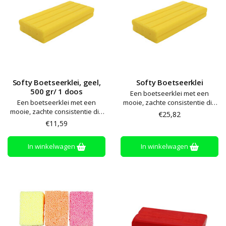
Softy Boetseerklei, geel,
Softy Boetseerklei
500 gr/ 1 doos
Een boetseerklei met een
Een boetseerklei met een
mooie, zachte consistentie die
mooie, zachte consistentie die
niet uitdroogt of afgeeft. Alle
€25,82
niet uitdroogt of afgeeft. Alle
kleuren zijn onderling
€11,59
kleuren zijn onderling
mengbaar. Gemakkelijk te
mengbaar. Gemakkelijk te
bewerken en te vormen – zelfs
In winkelwagen
In winkelwagen
bewerken en te vormen – zelfs
voor kleine handen. Glutenvrij
voor kleine handen. Glutenvrij
en vegan
en vegan