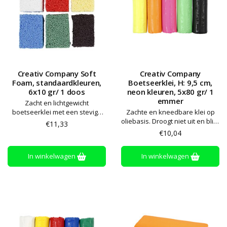
Creativ Company Soft
Creativ Company
Foam, standaardkleuren,
Boetseerklei, H: 9,5 cm,
6x10 gr/ 1 doos
neon kleuren, 5x80 gr/ 1
emmer
Zacht en lichtgewicht
boetseerklei met een stevige
Zachte en kneedbare klei op
consistentie van styropor
oliebasis. Droogt niet uit en blijft
€11,33
balletjes. Droogt niet aan de
zacht. Alle kleuren kunnen
€10,04
lucht en kan keer op keer
worden gemengd. Bewaren op
gebruikt worden.
kamertemperatuur
In winkelwagen
In winkelwagen