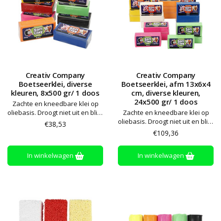
Creativ Company
Creativ Company
Boetseerklei, diverse
Boetseerklei, afm 13x6x4
kleuren, 8x500 gr/ 1 doos
cm, diverse kleuren,
24x500 gr/ 1 doos
Zachte en kneedbare klei op
oliebasis. Droogt niet uit en blijft
Zachte en kneedbare klei op
zacht. Alle kleuren kunnen
oliebasis. Droogt niet uit en blijft
€38,53
worden gemengd. Bewaren op
zacht. Alle kleuren kunnen
€109,36
kamertemperatuur
worden gemengd. Bewaren op
kamertemperatuur
In winkelwagen
In winkelwagen