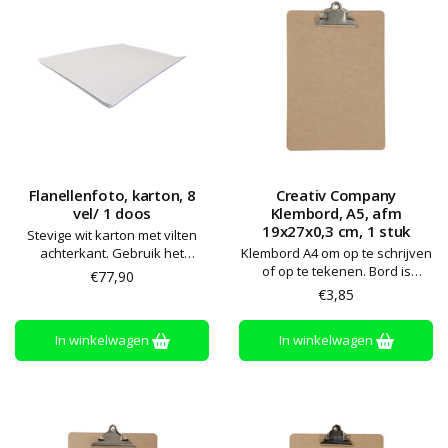
Flanellenfoto, karton, 8
Creativ Company
vel/ 1 doos
Klembord, A5, afm
19x27x0,3 cm, 1 stuk
Stevige wit karton met vilten
achterkant. Gebruik het
Klembord A4 om op te schrijven
kaartenpaneel bijvoorbeeld om
of op te tekenen. Bord is
€77,90
je eigen Flano-sprookje te
voorzien van een zeer sterke
€3,85
maken: schrijf of teken direct
klem
op de kaartzijde of plak een vel
In winkelwagen
In winkelwagen
op de achterkant, knip het uit
en bevestig het op het Flano-
bord. Ideaal om les