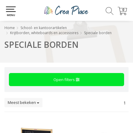
0
0
MENU
Home
School- en kantoorartikelen
Krijtborden, whiteboards en accessoires
Speciale borden
SPECIALE BORDEN
Open filters
Meest bekeken
1