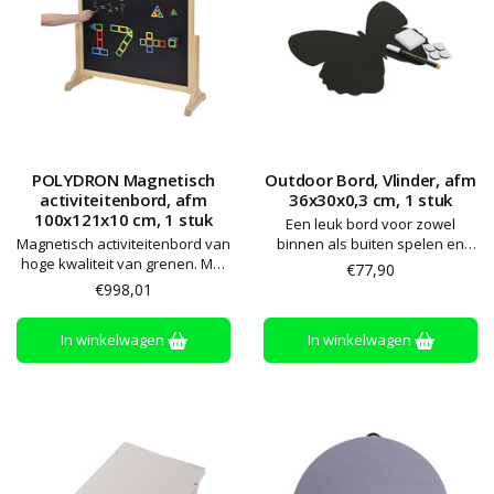
POLYDRON Magnetisch
Outdoor Bord, Vlinder, afm
activiteitenbord, afm
36x30x0,3 cm, 1 stuk
100x121x10 cm, 1 stuk
Een leuk bord voor zowel
Magnetisch activiteitenbord van
binnen als buiten spelen en
hoge kwaliteit van grenen. Met
activiteiten! Schrijf of teken
€77,90
aan de ene kant een
erop met krijt of de daarvoor
€998,01
magnetisch whiteboard voor
bestemde krijtstift. Gemakkelijk
whiteboardstiften en aan de
te wassen en keer op keer te
In winkelwagen
In winkelwagen
andere kant een magnetisch
gebruiken. Het bord wordt
bord voor krijt. Stiften, krijt en
opgehangen met de
magneten zijn niet inbegrepen
bijgeleverde klitteband
'knopen', w