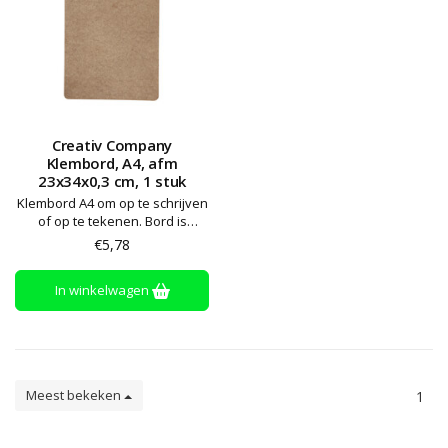
Creativ Company
Klembord, A4, afm
23x34x0,3 cm, 1 stuk
Klembord A4 om op te schrijven
of op te tekenen. Bord is
voorzien van een zeer sterke
€5,78
klem
In winkelwagen
Meest bekeken
1