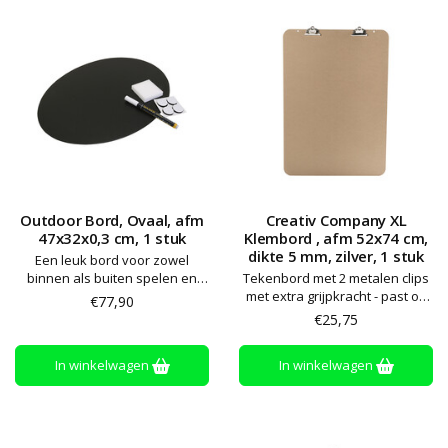
Outdoor Bord, Ovaal, afm
Creativ Company XL
47x32x0,3 cm, 1 stuk
Klembord , afm 52x74 cm,
dikte 5 mm, zilver, 1 stuk
Een leuk bord voor zowel
binnen als buiten spelen en
Tekenbord met 2 metalen clips
activiteiten! Schrijf of teken
met extra grijpkracht - past op
€77,90
erop met krijt of de daarvoor
ezel artikelnr. 22186 -
€25,75
bestemde krijtstift. Gemakkelijk
papierformaat A2 + A3
te wassen en keer op keer te
In winkelwagen
In winkelwagen
gebruiken. Het bord wordt
opgehangen met de
bijgeleverde klitteband
'knopen', w