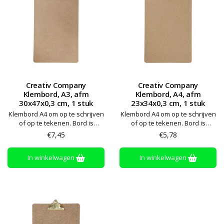
Creativ Company
Creativ Company
Klembord, A3, afm
Klembord, A4, afm
30x47x0,3 cm, 1 stuk
23x34x0,3 cm, 1 stuk
Klembord A4 om op te schrijven
Klembord A4 om op te schrijven
of op te tekenen. Bord is
of op te tekenen. Bord is
voorzien van een zeer sterke
voorzien van een zeer sterke
€7,45
€5,78
klem
klem
In winkelwagen
In winkelwagen