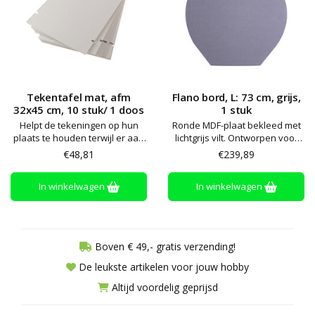
Tekentafel mat, afm
Flano bord, L: 73 cm, grijs,
32x45 cm, 10 stuk/ 1 doos
1 stuk
Helpt de tekeningen op hun
Ronde MDF-plaat bekleed met
plaats te houden terwijl er aan
lichtgrijs vilt. Ontworpen voor
wordt gewerkt
het bevestigen van
€48,81
€239,89
uitgesneden personages uit
het corresponderende Flano-
In winkelwagen
In winkelwagen
sprookje terwijl het verhaal
wordt verteld. Kan aan de muur
worden gehangen of op de
grond staan. Ideaal om les te
geven
Boven € 49,- gratis verzending!
De leukste artikelen voor jouw hobby
Altijd voordelig geprijsd