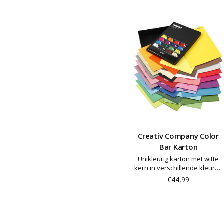
Creativ Company Color
Bar Karton
Unikleurig karton met witte
kern in verschillende kleuren
aan elke kant. Color Bar logo
€44,99
is op het papier gedrukt