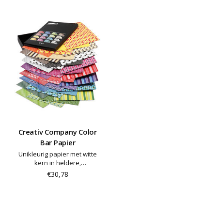
Creativ Company Color
Bar Papier
Unikleurig papier met witte
kern in heldere,
verschillende kleuren aan
€30,78
elke kant. Color Bar logo is op
het papier gedrukt