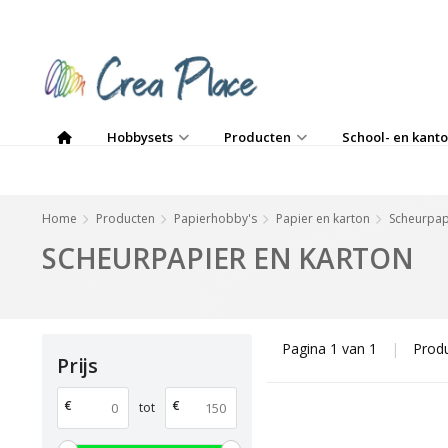
Hobbysets
Producten
School- en kanto
Home
Producten
Papierhobby's
Papier en karton
Scheurpap
SCHEURPAPIER EN KARTON
Pagina 1 van 1
|
Prod
Prijs
€
€
tot