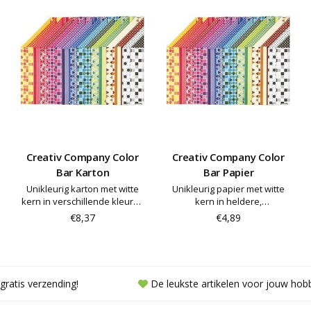
Creativ Company Color
Creativ Company Color
Bar Karton
Bar Papier
Unikleurig karton met witte
Unikleurig papier met witte
kern in verschillende kleuren
kern in heldere,
aan elke kant. Color Bar logo
verschillende kleuren aan
€8,37
€4,89
is op het papier gedrukt
elke kant. Color Bar logo is op
het papier gedrukt
gratis verzending!
De leukste artikelen voor jouw hob