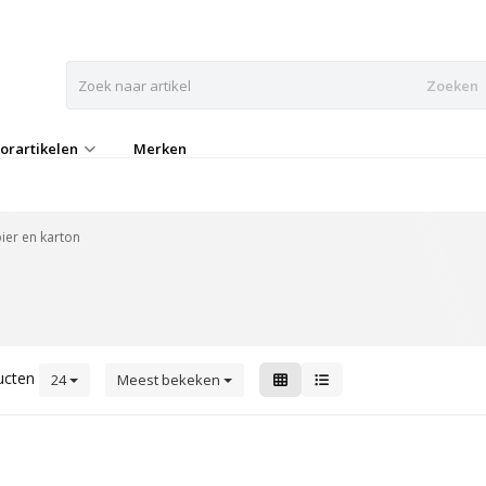
Zoeken
orartikelen
Merken
ier en karton
ucten
24
Meest bekeken