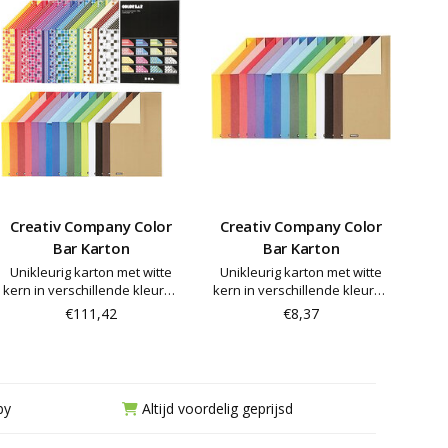
Creativ Company Color
Creativ Company Color
Bar Karton
Bar Karton
Unikleurig karton met witte
Unikleurig karton met witte
kern in verschillende kleuren
kern in verschillende kleuren
aan elke kant. Color Bar logo
aan elke kant. Color Bar logo
€111,42
€8,37
is op het papier gedrukt
is op het papier gedrukt
by
Altijd voordelig geprijsd