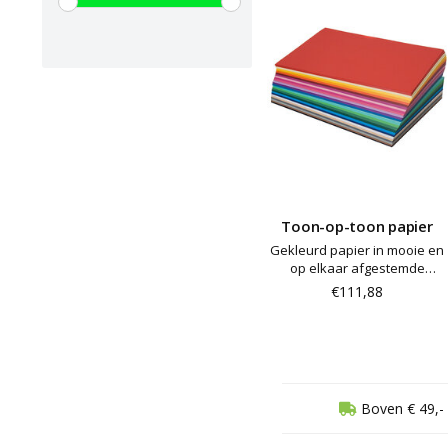
Toon-op-toon papier
Gekleurd papier in mooie en
op elkaar afgestemde
kleuren. Geschikt voor het
€111,88
scheuren en snijden van
papier, maar ook voor het
maken van kaarten en
collages
Boven € 49,- 