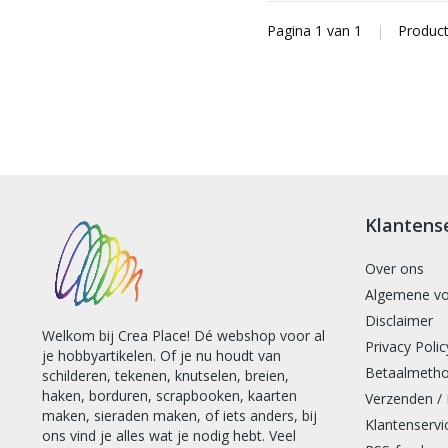
Pagina 1 van 1
|
Produc
Klantens
Over ons
Algemene v
Disclaimer
Welkom bij Crea Place! Dé webshop voor al
Privacy Polic
je hobbyartikelen. Of je nu houdt van
Betaalmeth
schilderen, tekenen, knutselen, breien,
haken, borduren, scrapbooken, kaarten
Verzenden /
maken, sieraden maken, of iets anders, bij
Klantenservi
ons vind je alles wat je nodig hebt. Veel