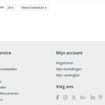
ten
24
Meest bekeken
ervice
Mijn account
Registreren
oorwaarden
Mijn bestellingen
Mijn verlanglijst
y
Volg ons
oden
 Retourneren
ce