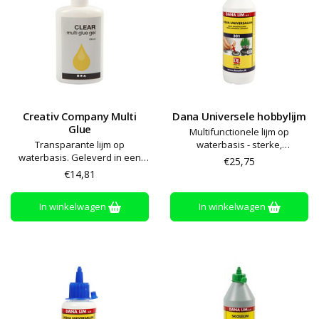
Creativ Company Multi
Dana Universele hobbylijm
Glue
Multifunctionele lijm op
Transparante lijm op
waterbasis - sterke,
waterbasis. Geleverd in een
transparante hechting -
€25,75
fles met een punt. Geeft een
geschikt voor steen, glas,
€14,81
transparante, wasbare en
plastic, hout, stof papier en
sterke verbinding voor
metaal. Droogtijd circa 10-30
In winkelwagen
In winkelwagen
bijvoorbeeld vilt, stof, leer,
minuten
styropor, hout, papier,
sieraden, etc