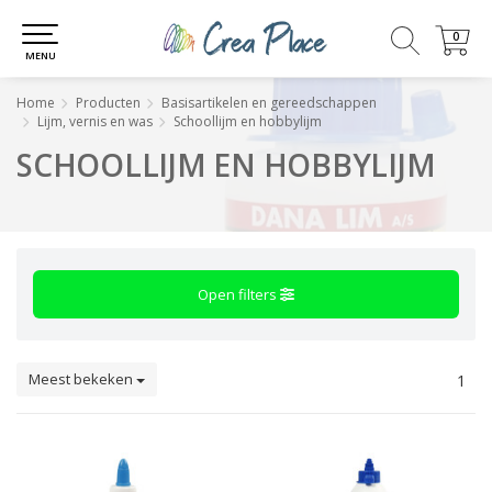
0
0
MENU
Home
Producten
Basisartikelen en gereedschappen
Lijm, vernis en was
Schoollijm en hobbylijm
SCHOOLLIJM EN HOBBYLIJM
Open filters
Meest bekeken
1