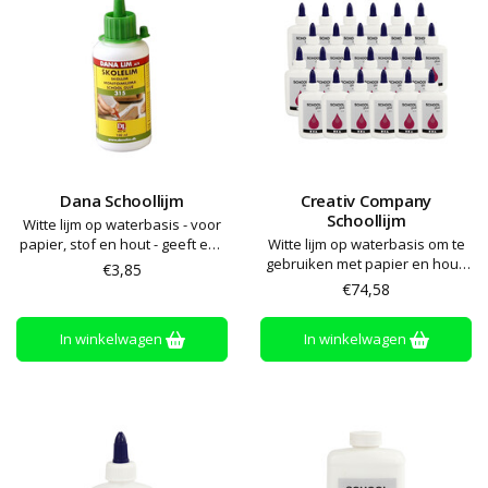
Dana Schoollijm
Creativ Company
Schoollijm
Witte lijm op waterbasis - voor
papier, stof en hout - geeft een
Witte lijm op waterbasis om te
transparante en stevige
gebruiken met papier en hout.
€3,85
binding - wateroplosbaar -
Biedt een transparante en
€74,58
makkelijk af te wassen.
harde verbinding.
Droogtijd circa 10-30 minuten
Wateroplosbaar. Makkelijk
In winkelwagen
In winkelwagen
schoonmaken met warm water.
Droogtijd circa 10-30 minuten