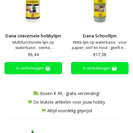
Dana Universele hobbylijm
Dana Schoollijm
Multifunctionele lijm op
Witte lijm op waterbasis - voor
waterbasis - sterke,
papier, stof en hout - geeft een
transparante hechting -
transparante en stevige
€6,44
€17,38
geschikt voor steen, glas,
binding - wateroplosbaar -
plastic, hout, stof papier en
makkelijk af te wassen.
In winkelwagen
In winkelwagen
metaal. Droogtijd circa 10-30
Droogtijd circa 10-30 minuten
minuten
Boven € 49,- gratis verzending!
De leukste artikelen voor jouw hobby
Altijd voordelig geprijsd