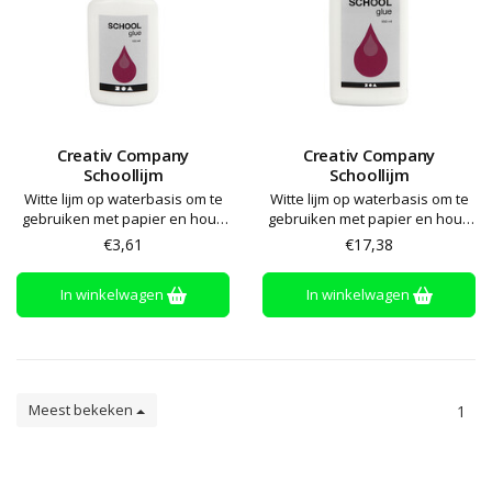
Creativ Company
Creativ Company
Schoollijm
Schoollijm
Witte lijm op waterbasis om te
Witte lijm op waterbasis om te
gebruiken met papier en hout.
gebruiken met papier en hout.
Biedt een transparante en
Biedt een transparante en
€3,61
€17,38
harde verbinding.
harde verbinding.
Wateroplosbaar. Makkelijk
Wateroplosbaar. Makkelijk
In winkelwagen
In winkelwagen
schoonmaken met warm water.
schoonmaken met warm water.
Droogtijd circa 10-30 minuten
Droogtijd circa 10-30 minuten
Meest bekeken
1