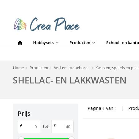
Hobbysets
Producten
School- en kanto
Home
Producten
Verf en -toebehoren
Kwasten, spatels en pall
SHELLAC- EN LAKKWASTEN
Pagina 1 van 1
|
Prod
Prijs
€
€
tot