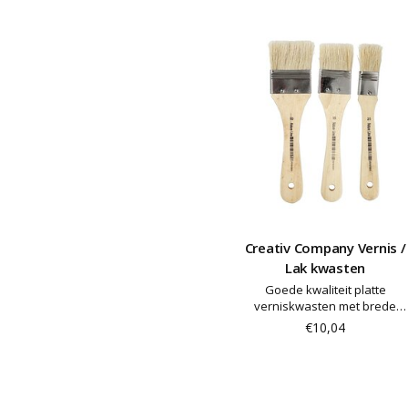
Creativ Company Vernis /
Lak kwasten
Goede kwaliteit platte
verniskwasten met brede
varkensharen en houten
€10,04
steel - ideaal voor vernissen
en verven