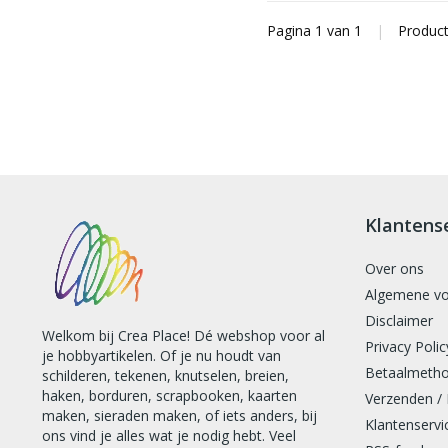
Pagina 1 van 1
|
Produc
Klantens
Over ons
Algemene v
Disclaimer
Welkom bij Crea Place! Dé webshop voor al
Privacy Polic
je hobbyartikelen. Of je nu houdt van
Betaalmeth
schilderen, tekenen, knutselen, breien,
haken, borduren, scrapbooken, kaarten
Verzenden /
maken, sieraden maken, of iets anders, bij
Klantenservi
ons vind je alles wat je nodig hebt. Veel