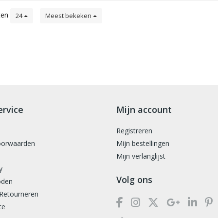
ten
24
Meest bekeken
ervice
Mijn account
Registreren
oorwaarden
Mijn bestellingen
Mijn verlanglijst
y
Volg ons
oden
 Retourneren
ce