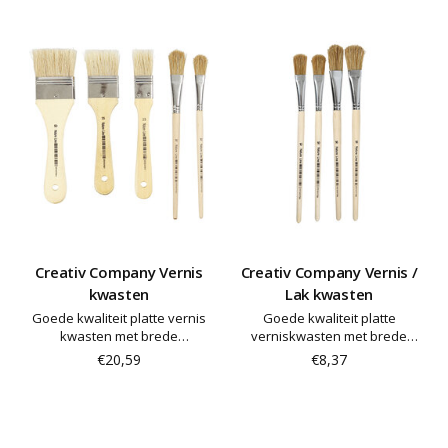
Creativ Company Vernis
Creativ Company Vernis /
kwasten
Lak kwasten
Goede kwaliteit platte vernis
Goede kwaliteit platte
kwasten met brede
verniskwasten met brede
varkensharen en houten
varkensharen en houten
€20,59
€8,37
steel - ideaal voor vernissen
steel - ideaal voor vernissen
en verven - pak van 5 maten,
en verven
van elk 2 stuks