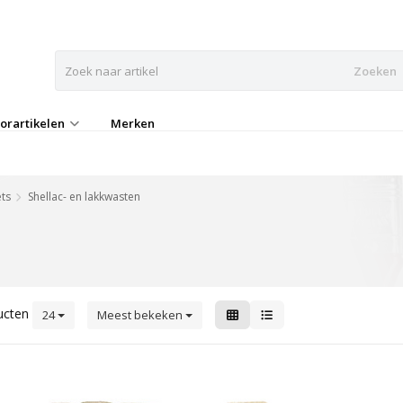
Zoeken
orartikelen
Merken
ets
Shellac- en lakkwasten
ucten
24
Meest bekeken