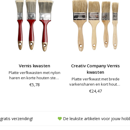
Vernis kwasten
Creativ Company Vernis
kwasten
Platte verfkwasten met nylon
haren en korte houten steel.
Platte verfkwast met brede
Perfect voor scholen. Ideaal
varkensharen en kort houten
€5,78
voor het aanbrengen van
handvat - perfect voor
€24,47
allerlei soorten verf, lijm en
scholen en kinderopvang.
vernis
Ideaal voor het aanbrengen
van allerlei soorten verf, lijm
en vernis
gratis verzending!
De leukste artikelen voor jouw hob