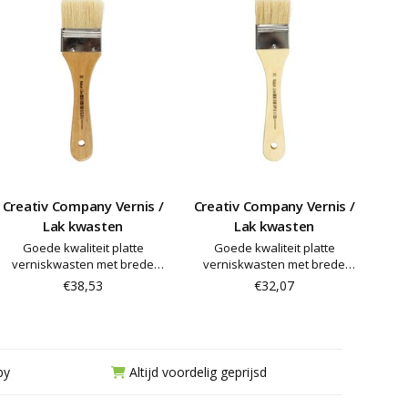
Creativ Company Vernis /
Creativ Company Vernis /
Lak kwasten
Lak kwasten
Goede kwaliteit platte
Goede kwaliteit platte
verniskwasten met brede
verniskwasten met brede
varkensharen en houten
varkensharen en houten
€38,53
€32,07
steel - ideaal voor vernissen
steel - ideaal voor vernissen
en verven
en verven
by
Altijd voordelig geprijsd