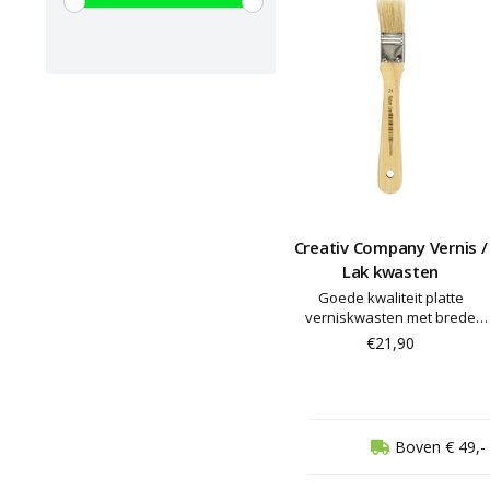
Creativ Company Vernis /
Lak kwasten
Goede kwaliteit platte
verniskwasten met brede
varkensharen en houten
€21,90
steel - ideaal voor vernissen
en verven
Boven € 49,- 