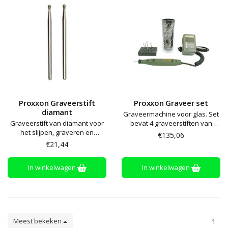
Proxxon Graveerstift
Proxxon Graveer set
diamant
Graveermachine voor glas. Set
Graveerstift van diamant voor
bevat 4 graveerstiften van
het slijpen, graveren en
diamant, grafeerbaar testglas
€135,06
beitelen van staal, glas,
en een boekje met ideeën in
€21,44
keramiek, porselein en plastic.
een duurzame polypropyleen
Passend bij graveermachine
opslagkoffer
In winkelwagen
In winkelwagen
(artikelnr. 15110)
Meest bekeken
1