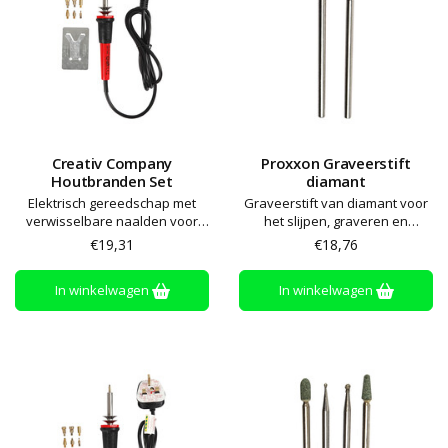
Creativ Company
Proxxon Graveerstift
Houtbranden Set
diamant
Elektrisch gereedschap met
Graveerstift van diamant voor
verwisselbare naalden voor
het slijpen, graveren en
het branden in kurk, leer en
beitelen van staal, glas,
€19,31
€18,76
hout. Inclusief naalden voor
keramiek, porselein en plastic.
maken van motieven en het
Passend bij graveermachine
In winkelwagen
In winkelwagen
tekenen uit de hand.
(artikelnr. 15110)