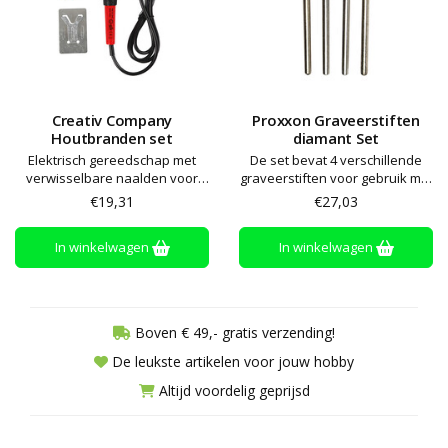
Creativ Company
Proxxon Graveerstiften
Houtbranden set
diamant Set
Elektrisch gereedschap met
De set bevat 4 verschillende
verwisselbare naalden voor
graveerstiften voor gebruik met
het branden in kurk, leer en
de graveermachine
€19,31
€27,03
hout. Inclusief naalden voor
maken van motieven en het
In winkelwagen
In winkelwagen
tekenen uit de hand.
Boven € 49,- gratis verzending!
De leukste artikelen voor jouw hobby
Altijd voordelig geprijsd