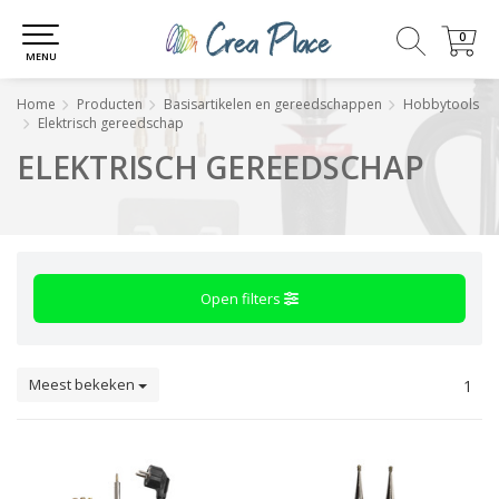
0
0
MENU
Home
Producten
Basisartikelen en gereedschappen
Hobbytools
Elektrisch gereedschap
ELEKTRISCH GEREEDSCHAP
Open filters
Meest bekeken
1