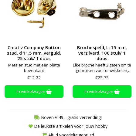
Creativ Company Button
Brochespeld, L: 15 mm,
stud, d 11,5 mm, verguld,
verzilverd, 100 stuk/ 1
25 stuk/ 1 doos
doos
Metalen stud met een platte
Elke broche heeft 2 gaten om te
bovenkant
gebruiken voor omwikkelen,
naaien of lijmen van projecten -
€12,22
€25,75
sluit aan achterkant
In winkelwagen
In winkelwagen
Boven € 49,- gratis verzending!
De leukste artikelen voor jouw hobby
Altijd voordelig geprijsd