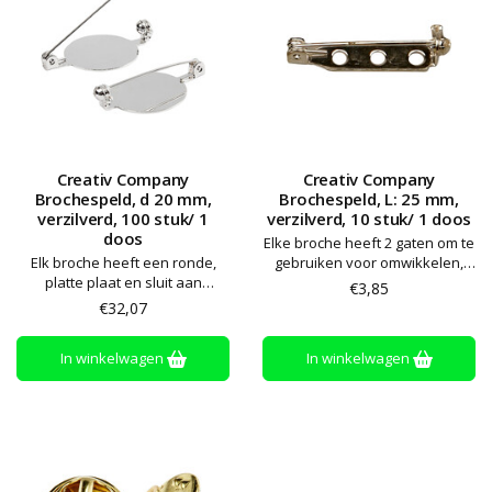
Creativ Company
Creativ Company
Brochespeld, d 20 mm,
Brochespeld, L: 25 mm,
verzilverd, 100 stuk/ 1
verzilverd, 10 stuk/ 1 doos
doos
Elke broche heeft 2 gaten om te
Elk broche heeft een ronde,
gebruiken voor omwikkelen,
platte plaat en sluit aan
naaien of lijmen van projecten -
€3,85
achterkant
sluit aan achterkant
€32,07
In winkelwagen
In winkelwagen