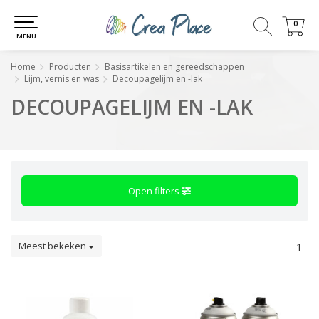
0
0
MENU
Home
Producten
Basisartikelen en gereedschappen
Lijm, vernis en was
Decoupagelijm en -lak
DECOUPAGELIJM EN -LAK
Open filters
Meest bekeken
1