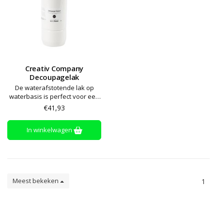
Creativ Company
Decoupagelak
De waterafstotende lak op
waterbasis is perfect voor een
breed scala aan
€41,93
decoupageprojecten en u kunt
hem gebruiken op hout, karton
In winkelwagen
en plastic
Meest bekeken
1