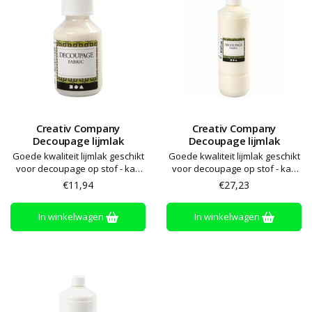
Creativ Company
Creativ Company
Decoupage lijmlak
Decoupage lijmlak
Goede kwaliteit lijmlak geschikt
Goede kwaliteit lijmlak geschikt
voor decoupage op stof - kan
voor decoupage op stof - kan
ook gebruikt worden als lijm of
ook gebruikt worden als lijm of
€11,94
€27,23
als vernis - droogtijd circa 1 uur
als vernis - droogtijd circa 1 uur
- fixeren door te strijken
- fixeren door te strijken
In winkelwagen
In winkelwagen