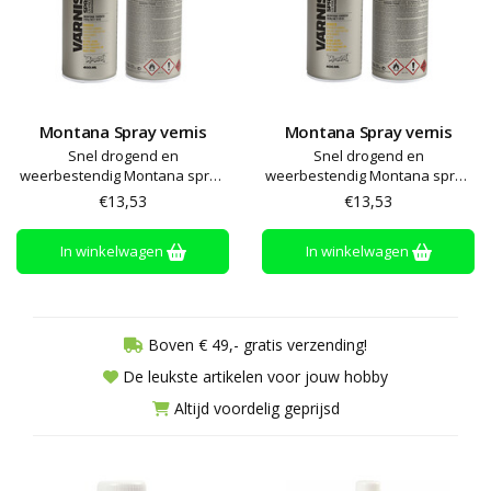
Montana Spray vernis
Montana Spray vernis
Snel drogend en
Snel drogend en
weerbestendig Montana spray
weerbestendig Montana spray
vernis met uniforme glans dat
vernis met uniforme glans dat
€13,53
€13,53
meerdere keren in dunne lagen
meerdere keren in dunne lagen
aangebracht moet worden voor
aangebracht moet worden voor
In winkelwagen
In winkelwagen
het beste resultaat. UV
het beste resultaat. UV
bescherming voorkomt
bescherming voorkomt
vervaging en acrylbasis zorgt
vervaging en acrylbasis zorgt
voor een sterk en flexibel
voor een sterk en flexibel
oppervlak dat niet
oppervlak dat niet
Boven € 49,- gratis verzending!
De leukste artikelen voor jouw hobby
Altijd voordelig geprijsd