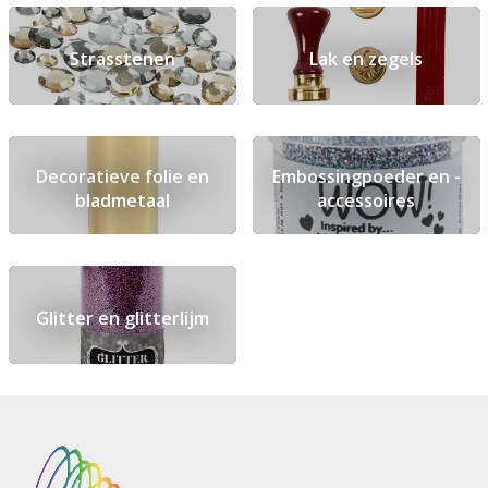
Strasstenen
Lak en zegels
Decoratieve folie en
Embossingpoeder en -
bladmetaal
accessoires
Glitter en glitterlijm