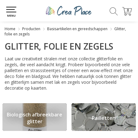
0
0
MENU
Home
Producten
Basisartikelen en gereedschappen
Glitter,
folie en zegels
GLITTER, FOLIE EN ZEGELS
Laat uw creativiteit stralen met onze collectie glitterfolie en
zegels, die veel aandacht krijgt. Probeer bijvoorbeeld onze vele
pailletten en strasssteentjes of creëer een wow-effect met onze
deco folie en bladgoud. We hebben natuurlijk ook tonnen glitter
en glitterlijm samen met lak en zegels voor bijvoorbeeld
decoratie op kaarten.
Biologisch afbreekbare
Pailletten
glitter