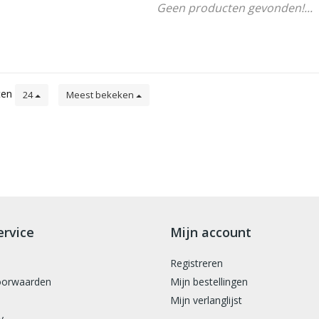
Geen producten gevonden!...
ten
24
Meest bekeken
ervice
Mijn account
Registreren
oorwaarden
Mijn bestellingen
Mijn verlanglijst
y