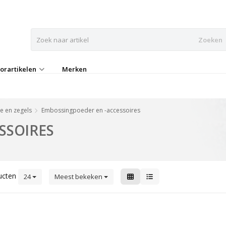
Zoeken
orartikelen
Merken
lie en zegels
Embossingpoeder en -accessoires
SSOIRES
ucten
24
Meest bekeken