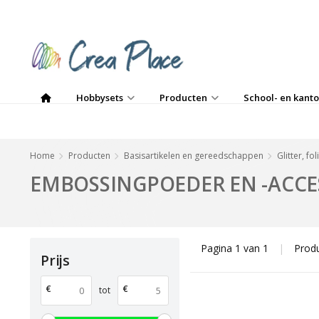
Hobbysets
Producten
School- en kanto
Home
Producten
Basisartikelen en gereedschappen
Glitter, fo
EMBOSSINGPOEDER EN -ACCE
Pagina 1 van 1
|
Prod
Prijs
€
€
tot