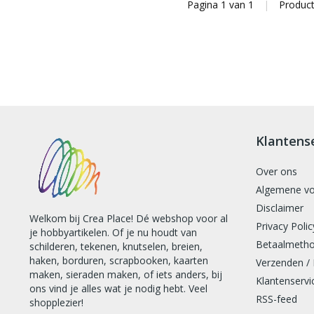
Pagina 1 van 1
|
Produc
klaslokaal of de speelruimte
Klantens
Over ons
Algemene v
Disclaimer
Welkom bij Crea Place! Dé webshop voor al
Privacy Polic
je hobbyartikelen. Of je nu houdt van
Betaalmeth
schilderen, tekenen, knutselen, breien,
haken, borduren, scrapbooken, kaarten
Verzenden /
maken, sieraden maken, of iets anders, bij
Klantenservi
ons vind je alles wat je nodig hebt. Veel
RSS-feed
shopplezier!