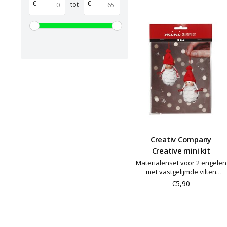
€
€
tot
Creativ Company
Creative mini kit
Materialenset voor 2 engelen
met vastgelijmde vilten
cirkels voor het lichaam.
€5,90