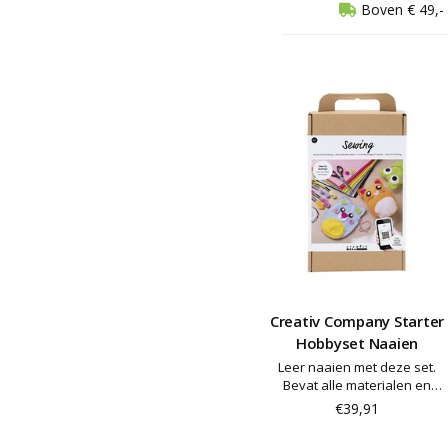
Boven € 49,- 
Creativ Company Starter
Hobbyset Naaien
Leer naaien met deze set.
Bevat alle materialen en
instructies die u nodig hebt
€39,91