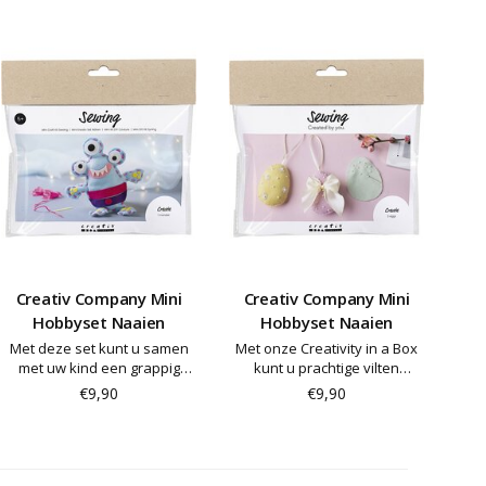
Creativ Company Mini
Creativ Company Mini
Hobbyset Naaien
Hobbyset Naaien
Met deze set kunt u samen
Met onze Creativity in a Box
met uw kind een grappig
kunt u prachtige vilten
monstertje naaien. De set
paaseieren naaien die u
€9,90
€9,90
bevat alle materialen en
versiert met kralen en zijden
instructies die u nodig heeft
linten. Bevat materialen voor
drie eieren en alle instructies
die u nodig hebt