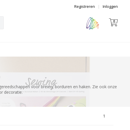
Registreren
|
Inloggen
0
en gereedschappen voor breien, borduren en haken. Zie ook onze
r decoratie.
1