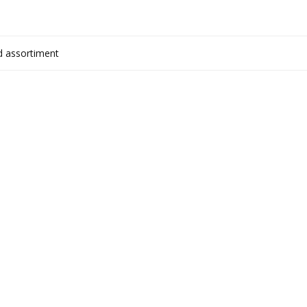
het aan elkaar naaien. De
decoraties zijn zelfklevend.
d assortiment