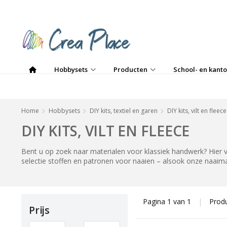
Hobbysets
Producten
School- en kanto
Home
Hobbysets
DIY kits, textiel en garen
DIY kits, vilt en fleece
DIY KITS, VILT EN FLEECE
Bent u op zoek naar materialen voor klassiek handwerk? Hier vi
selectie stoffen en patronen voor naaien – alsook onze naaima
Pagina 1 van 1
|
Prod
Prijs