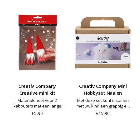
Creativ Company
Creativ Company Mini
Creative mini kit
Hobbyset Naaien
Materialenset voor 2
Met deze set kunt u samen
kabouters met een lange
met uw kind een grappig en
baard en een muts gemaakt
eigenzinnig monster naaien.
€5,90
€15,90
van fluweel
De set bevat alle materialen
en instructies die u nodig
hebt