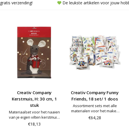
gratis verzending!
De leukste artikelen voor jouw hob
Creativ Company
Creativ Company Funny
Kerstmuis, H: 30 cm, 1
Friends, 18 set/ 1 doos
stuk
Assortiment sets met alle
materialen voor het maken
Materiaalset voor het naaien
van grappig figuren van vilt.
van je eigen vilten kerstmuis.
€64,28
Het voorgestanste vilt heeft
Instructies inbegrepen
€18,13
gaten aan de randen voor