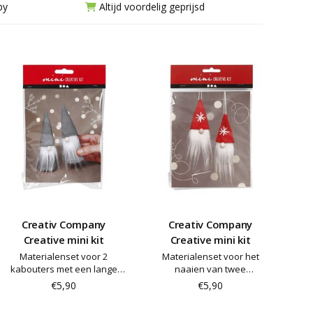
by
Altijd voordelig geprijsd
Creativ Company
Creativ Company
Creative mini kit
Creative mini kit
Materialenset voor 2
Materialenset voor het
kabouters met een lange
naaien van twee
baard en een muts gemaakt
Scandinavische kabouters
€5,90
€5,90
van fluweel
met lange baarden en
hoeden in velours. Instructies