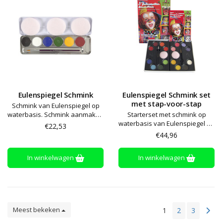
Eulenspiegel Schmink
Eulenspiegel Schmink set
met stap-voor-stap
Schmink van Eulenspiegel op
waterbasis. Schmink aanmaken
Starterset met schmink op
met een beetje water en
waterbasis van Eulenspiegel en
€22,53
aanbrengen met een spons of
een brochure met ideeën en
€44,96
kwast. De kleuren kunnen
uitleg
worden gemengd en afwassen
In winkelwagen
In winkelwagen
met zeep en water
Meest bekeken
1
2
3