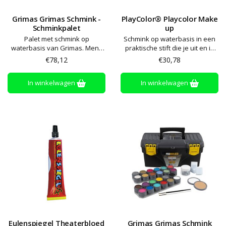
Grimas Grimas Schmink -
PlayColor® Playcolor Make
Schminkpalet
up
Palet met schmink op
Schmink op waterbasis in een
waterbasis van Grimas. Meng
praktische stift die je uit en in
met een beetje water en breng
kan draaien. Dekt goed en
€78,12
€30,78
aan met een spons of penseel.
makkelijk aan te brengen
De kleuren kunnen gemengd
In winkelwagen
In winkelwagen
worden om nieuwe kleuren te
maken. Afwassen met water en
zeep
Eulenspiegel Theaterbloed
Grimas Grimas Schmink