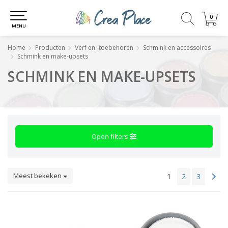
0
0
MENU
Home
Producten
Verf en -toebehoren
Schmink en accessoires
Schmink en make-upsets
SCHMINK EN MAKE-UPSETS
Open filters
Meest bekeken
1
2
3