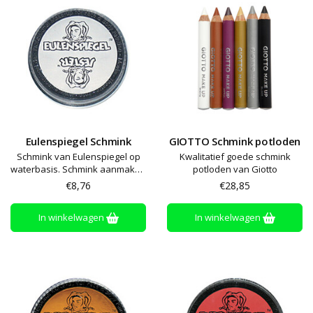
Eulenspiegel Schmink
GIOTTO Schmink potloden
Schmink van Eulenspiegel op
Kwalitatief goede schmink
waterbasis. Schmink aanmaken
potloden van Giotto
met een beetje water en
€8,76
€28,85
aanbrengen met een spons of
kwast. De kleuren kunnen
In winkelwagen
In winkelwagen
worden gemengd en afwassen
met zeep en water