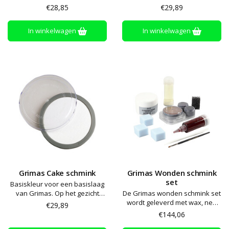
aanbrengen voor het
€28,85
€29,89
schminken
In winkelwagen
In winkelwagen
Grimas Cake schmink
Grimas Wonden schmink
set
Basiskleur voor een basislaag
van Grimas. Op het gezicht
De Grimas wonden schmink set
aanbrengen voor het
wordt geleverd met wax, nep
€29,89
schminken
bloed, sponzen en accessoires
€144,06