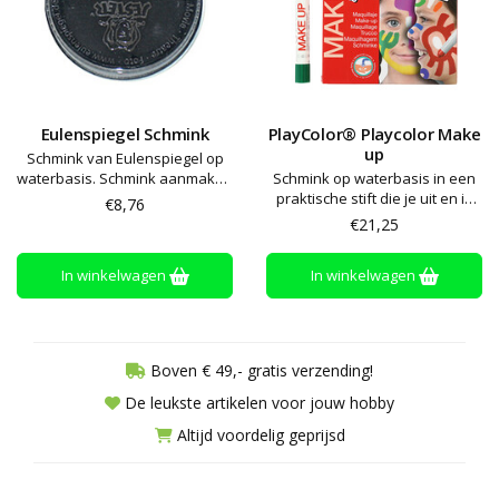
Eulenspiegel Schmink
PlayColor® Playcolor Make
up
Schmink van Eulenspiegel op
waterbasis. Schmink aanmaken
Schmink op waterbasis in een
met een beetje water en
praktische stift die je uit en in
€8,76
aanbrengen met een spons of
kan draaien. Dekt goed en
€21,25
kwast. De kleuren kunnen
makkelijk aan te brengen
worden gemengd en afwassen
In winkelwagen
In winkelwagen
met zeep en water
Boven € 49,- gratis verzending!
De leukste artikelen voor jouw hobby
Altijd voordelig geprijsd