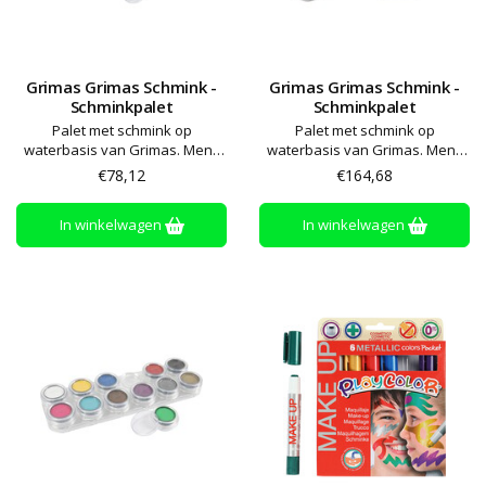
Grimas Grimas Schmink -
Grimas Grimas Schmink -
Schminkpalet
Schminkpalet
Palet met schmink op
Palet met schmink op
waterbasis van Grimas. Meng
waterbasis van Grimas. Meng
met een beetje water en breng
met een beetje water en breng
€78,12
€164,68
aan met een spons of penseel.
aan met een spons of penseel.
De kleuren kunnen gemengd
De kleuren kunnen gemengd
In winkelwagen
In winkelwagen
worden om nieuwe kleuren te
worden om nieuwe kleuren te
maken. Afwassen met water en
maken. Afwassen met water en
zeep
zeep