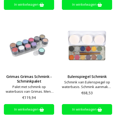
In winkelwagen
In winkelwagen
Grimas Grimas Schmink -
Eulenspiegel Schmink
Schminkpalet
Schmink van Eulenspiegel op
Palet met schmink op
waterbasis. Schmink aanmaken
waterbasis van Grimas. Meng
met een beetje water en
€68,53
met een beetje water en breng
aanbrengen met een spons of
€119,94
aan met een spons of penseel.
kwast. De kleuren kunnen
De kleuren kunnen gemengd
worden gemengd en afwassen
In winkelwagen
In winkelwagen
worden om nieuwe kleuren te
met zeep en water
maken. Afwassen met water en