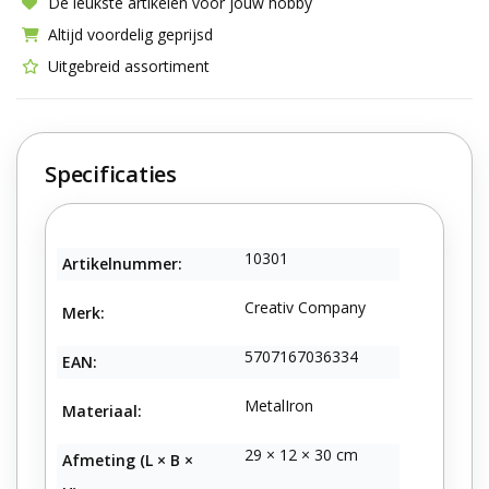
De leukste artikelen voor jouw hobby
Altijd voordelig geprijsd
Uitgebreid assortiment
Specificaties
10301
Artikelnummer:
Creativ Company
Merk:
5707167036334
EAN:
MetalIron
Materiaal:
29 × 12 × 30 cm
Afmeting (L × B ×