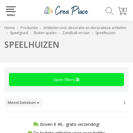
0
0
MENU
Home
Producten
Artikelen voor decoratie en decoratieve artikelen
Speelgoed
Buiten spelen
Zandbak en tuin
Speelhuizen
SPEELHUIZEN
Open filters
Meest bekeken
1
Boven € 49,- gratis verzending!
De leukste artikelen voor jouw hobby