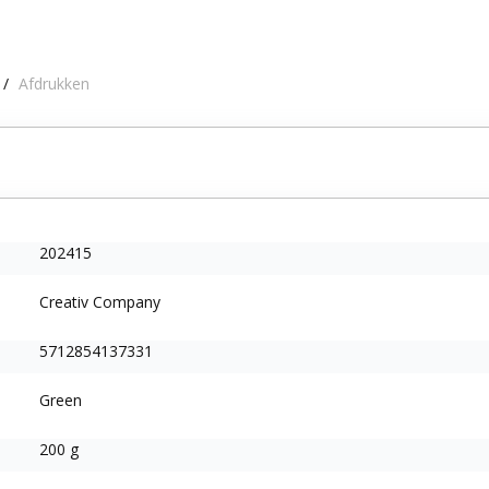
/
Afdrukken
202415
Creativ Company
5712854137331
Green
200 g