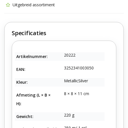
Uitgebreid assortiment
Specificaties
20222
Artikelnummer:
3252341003050
EAN:
MetallicSilver
Kleur:
8 × 8 × 11 cm
Afmeting (L × B ×
H):
220 g
Gewicht:
250 m/ 1 rol