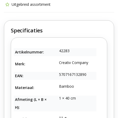
Uitgebreid assortiment
Specificaties
42283
Artikelnummer:
Creativ Company
Merk:
5707167132890
EAN:
Bamboo
Materiaal:
1 × 40 cm
Afmeting (L × B ×
H):
11 g