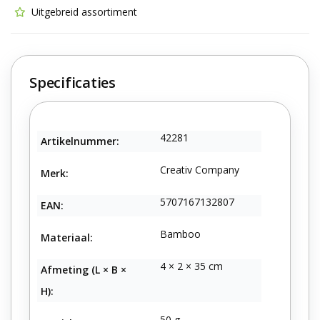
Uitgebreid assortiment
Specificaties
42281
Artikelnummer:
Creativ Company
Merk:
5707167132807
EAN:
Bamboo
Materiaal:
4 × 2 × 35 cm
Afmeting (L × B ×
H):
50 g