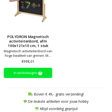
POLYDRON Magnetisch
activiteitenbord, afm
100x121x10 cm, 1 stuk
Magnetisch activiteitenbord van
hoge kwaliteit van grenen. Met
aan de ene kant een
€998,01
magnetisch whiteboard voor
whiteboardstiften en aan de
In winkelwagen
andere kant een magnetisch
bord voor krijt. Stiften, krijt en
magneten zijn niet inbegrepen
Boven € 49,- gratis verzending!
De leukste artikelen voor jouw hobby
Altijd voordelig geprijsd