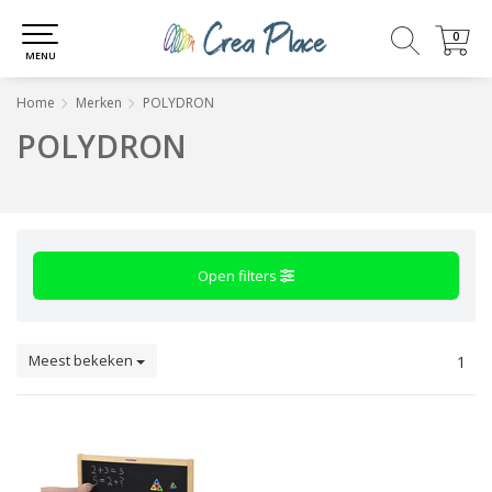
0
0
MENU
Home
Merken
POLYDRON
POLYDRON
Open filters
Meest bekeken
1