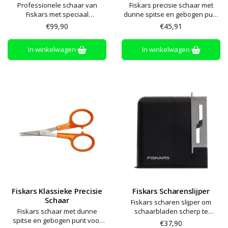
Professionele schaar van
Fiskars precisie schaar met
Fiskars met speciaal
dunne spitse en gebogen punt
ontworpen, ergonomische
voor ingewikkeld knippen.
€99,90
€45,91
handvaten voor meer comfort
Zowel voor rechts- als
linkshandig
In winkelwagen
In winkelwagen
Fiskars Klassieke Precisie
Fiskars Scharenslijper
Schaar
Fiskars scharen slijper om
Fiskars schaar met dunne
schaarbladen scherp te
spitse en gebogen punt voor
houden - voor rechtshandige
€37,90