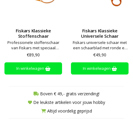
Fiskars Klassieke
Fiskars Klassieke
Stoffenschaar
Universele Schaar
Professionele stoffenschaar
Fiskars universele schaar met
van Fiskars met speciaal
een schaarblad met ronde en
ontworpen, ergonomische
met puntige spits - zowel
€89,90
€49,90
handvaten voor meer comfort
rechts- als linkshandig
In winkelwagen
In winkelwagen
Boven € 49,- gratis verzending!
De leukste artikelen voor jouw hobby
Altijd voordelig geprijsd