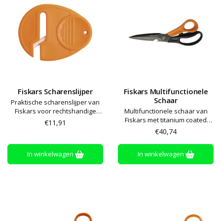
Fiskars Scharenslijper
Fiskars Multifunctionele
Schaar
Praktische scharenslijper van
Fiskars voor rechtshandige
Multifunctionele schaar van
scharen
Fiskars met titanium coated
€11,91
schaarbladen. Kan gebruikt
€40,74
worden als mes, opener en
draadtang. In het handvat zit
In winkelwagen
In winkelwagen
een tape mes en een
scharen/messen slijper