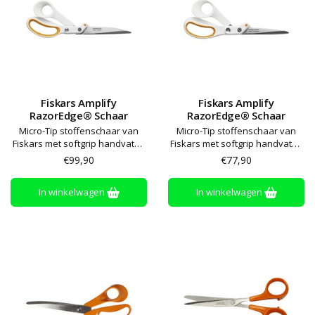
Fiskars Amplify
Fiskars Amplify
RazorEdge® Schaar
RazorEdge® Schaar
Micro-Tip stoffenschaar van
Micro-Tip stoffenschaar van
Fiskars met softgrip handvaten
Fiskars met softgrip handvaten
en extra scherpe en duurzame
en extra scherpe en duurzame
€99,90
€77,90
schaarbladen voor
schaarbladen voor
bijvoorbeeld het knippen van
bijvoorbeeld het knippen van
In winkelwagen
In winkelwagen
meerdere lagen of zwaardere
meerdere lagen of zwaardere
stoffen
stoffen