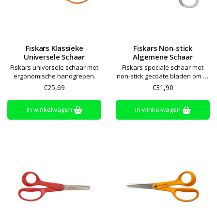
Fiskars Klassieke
Fiskars Non-stick
Universele Schaar
Algemene Schaar
Fiskars universele schaar met
Fiskars speciale schaar met
ergonomische handgrepen.
non-stick gecoate bladen om te
voorkomen dat lijm blijft
€25,69
€31,90
plakken aan de bladen
In winkelwagen
In winkelwagen