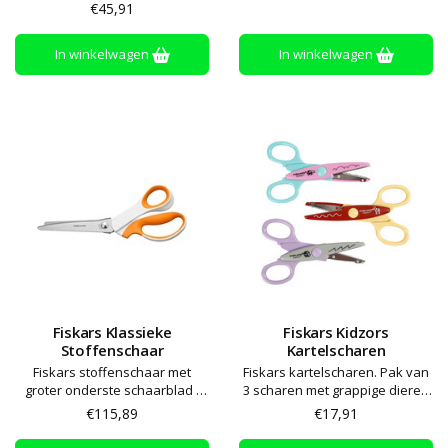
ingewikkeld knippen - zowel
scharen
€45,91
geschikt voor rechts- als
linkshandig
In winkelwagen
In winkelwagen
Fiskars Klassieke
Fiskars Kidzors
Stoffenschaar
Kartelscharen
Fiskars stoffenschaar met
Fiskars kartelscharen. Pak van
groter onderste schaarblad -
3 scharen met grappige dieren
rechtshandig
patronen - zowel rechts- als
€115,89
€17,91
linkshandig