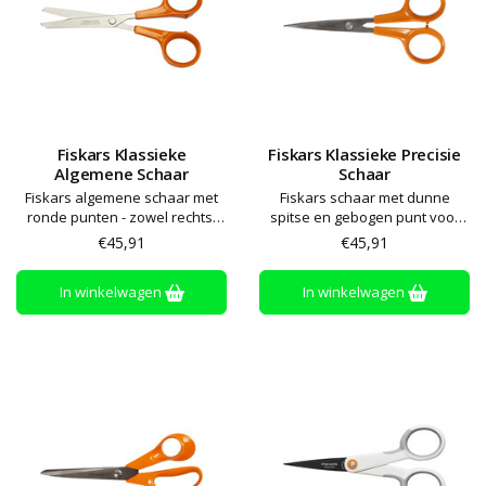
Fiskars Klassieke
Fiskars Klassieke Precisie
Algemene Schaar
Schaar
Fiskars algemene schaar met
Fiskars schaar met dunne
ronde punten - zowel rechts-
spitse en gebogen punt voor
als linkshandig
ingewikkeld knippen - zowel
€45,91
€45,91
geschikt voor rechts- als
linkshandig
In winkelwagen
In winkelwagen