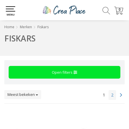
0
0
MENU
Home
Merken
Fiskars
FISKARS
Open filters
Meest bekeken
1
2