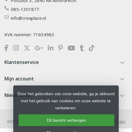
Postbus 3, 2840 AA Moordrecht
085-1301877
info@creaplace.nl
KVK nummer: 71634983
Klantenservice
Mijn account
Door het gebruiken van onze website, ga je akkoord
Nieuwsbrief
met het gebruik van cookies om onze website te
verbeteren.
Dit bericht verbergen
4.5
/
5
sterren op basis van
379
beoordelingen.
Lees 379 beoordelingen