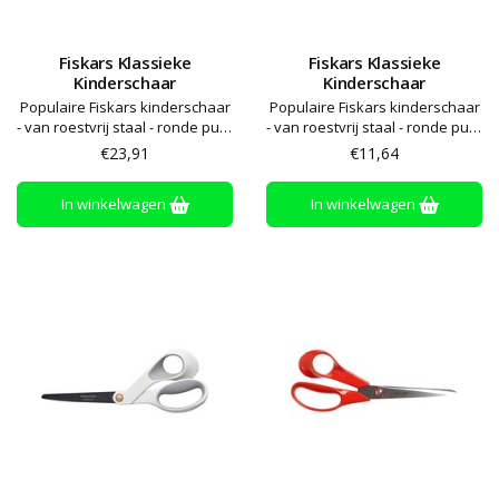
Fiskars Klassieke
Fiskars Klassieke
Kinderschaar
Kinderschaar
Populaire Fiskars kinderschaar
Populaire Fiskars kinderschaar
- van roestvrij staal - ronde punt
- van roestvrij staal - ronde punt
- ergonomische en
- ergonomische en
€23,91
€11,64
comfortabele handvaten
comfortabele handvaten
In winkelwagen
In winkelwagen