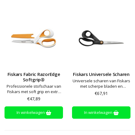
Fiskars Fabric RazorEdge
Fiskars Universele Scharen
Softgrip®
Universele scharen van Fiskars
Professionele stofschaar van
met scherpe bladen en
Fiskars met soft grip en extra
speciaal vormgegeven
€67,91
scherpe en duurzame bladen
handvaten
€47,89
voor gedetailleerd knippen in
textiel
In winkelwagen
In winkelwagen