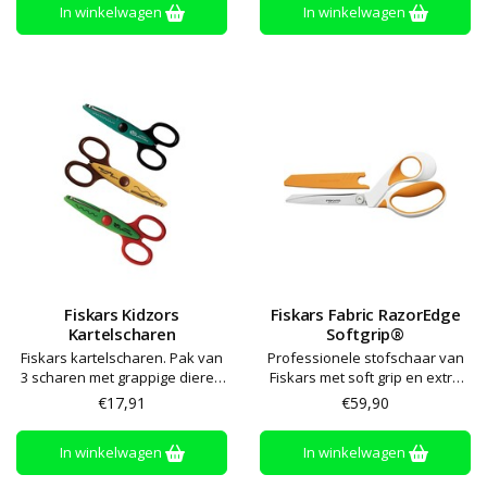
In winkelwagen
In winkelwagen
Fiskars Kidzors
Fiskars Fabric RazorEdge
Kartelscharen
Softgrip®
Fiskars kartelscharen. Pak van
Professionele stofschaar van
3 scharen met grappige dieren
Fiskars met soft grip en extra
patronen - zowel rechts- als
scherpe en duurzame bladen
€17,91
€59,90
linkshandig
voor gedetailleerd knippen in
textiel
In winkelwagen
In winkelwagen