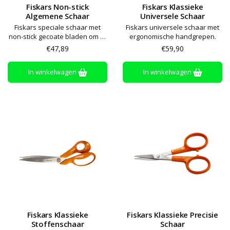
Fiskars Non-stick
Fiskars Klassieke
Algemene Schaar
Universele Schaar
Fiskars speciale schaar met
Fiskars universele schaar met
non-stick gecoate bladen om te
ergonomische handgrepen.
voorkomen dat lijm blijft
€47,89
€59,90
plakken aan de bladen
In winkelwagen
In winkelwagen
Fiskars Klassieke
Fiskars Klassieke Precisie
Stoffenschaar
Schaar