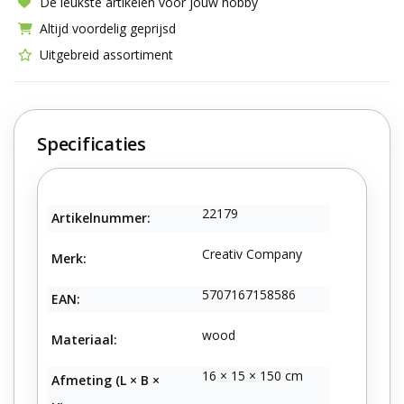
De leukste artikelen voor jouw hobby
Altijd voordelig geprijsd
Uitgebreid assortiment
Specificaties
22179
Artikelnummer:
Creativ Company
Merk:
5707167158586
EAN:
wood
Materiaal:
16 × 15 × 150 cm
Afmeting (L × B ×