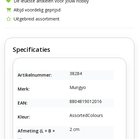
De leukste artikelen voor jouw hobby
Altijd voordelig geprijsd
Uitgebreid assortiment
Specificaties
38284
Artikelnummer:
Mungyo
Merk:
8804819012016
EAN:
AssortedColours
Kleur:
2 cm
Afmeting (L × B ×