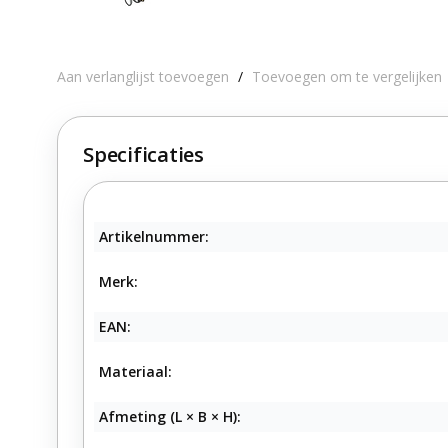
Aan verlanglijst toevoegen
/
Toevoegen om te vergelijken
Specificaties
Artikelnummer:
Merk:
EAN:
Materiaal:
Afmeting (L × B × H):