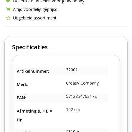
De leukste artikelen voor jouw hobby
Altijd voordelig geprijsd
Uitgebreid assortiment
Specificaties
32001
Artikelnummer:
Creativ Company
Merk:
5712854763172
EAN:
102 cm
Afmeting (L × B ×
H):
4310 g